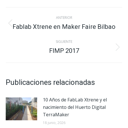
X
Facebook
Pinterest
LinkedIn
Navegación
ANTERIOR
entre
Fablab Xtrene en Maker Faire Bilbao
Publicación
anterior:
publicaciones
SIGUIENTE
FIMP 2017
Publicación
siguiente:
Publicaciones relacionadas
10 Años de FabLab Xtrene y el
nacimiento del Huerto Digital
TerraMaker
18 junio, 2026