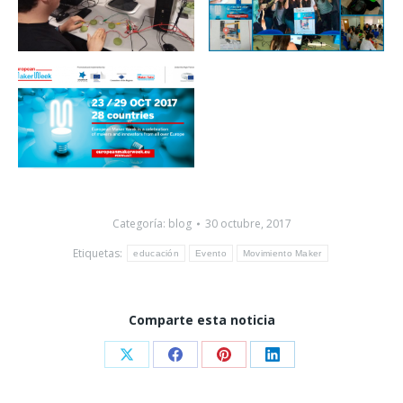
Categoría:
blog
30 octubre, 2017
Etiquetas:
educación
Evento
Movimiento Maker
Comparte esta noticia
Share
Share
Share
Share
on
on
on
on