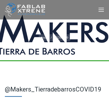
Estás aquí:
Inicio
#COVID19
@Makers_TierradebarrosCOVID19