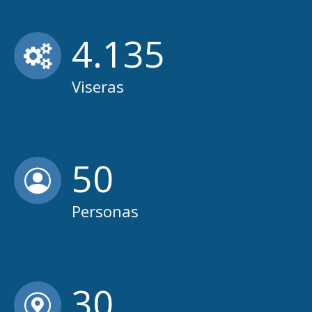
4.191
Viseras
51
Personas
30