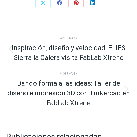
Share
Share
Share
Share
on
on
on
on
X
Facebook
Pinterest
LinkedIn
Navegación
ANTERIOR
entre
Inspiración, diseño y velocidad: El IES
Publicación
Sierra la Calera visita FabLab Xtrene
anterior:
publicaciones
SIGUIENTE
Dando forma a las ideas: Taller de
diseño e impresión 3D con Tinkercad en
Publicación
siguiente:
FabLab Xtrene
Publicaciones relacionadas