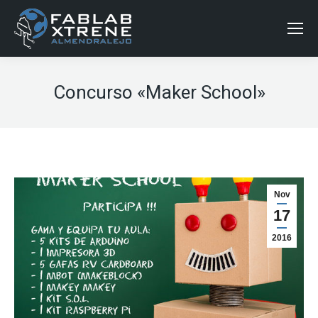
Concurso «Maker School»
Nov
17
2016