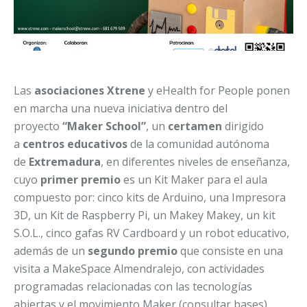
Las
asociaciones Xtrene
y eHealth for People ponen
en marcha una nueva iniciativa dentro del
proyecto
“Maker School”
, un
certamen
dirigido
a
centros educativos
de la comunidad autónoma
de
Extremadura
, en diferentes niveles de enseñanza,
cuyo
primer premio
es un Kit Maker para el aula
compuesto por: cinco kits de Arduino, una Impresora
3D, un Kit de Raspberry Pi, un Makey Makey, un kit
S.O.L., cinco gafas RV Cardboard y un robot educativo,
además de un
segundo premio
que consiste en una
visita a MakeSpace Almendralejo, con actividades
programadas relacionadas con las tecnologías
abiertas y el movimiento Maker (consultar bases).