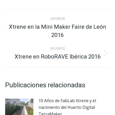
on
on
on
on
X
Facebook
Pinterest
LinkedIn
Navegación
ANTERIOR
entre
Xtrene en la Mini Maker Faire de León
Publicación
2016
anterior:
publicaciones
SIGUIENTE
Xtrene en RoboRAVE Ibérica 2016
Publicación
siguiente:
Publicaciones relacionadas
10 Años de FabLab Xtrene y el
nacimiento del Huerto Digital
TerraMaker