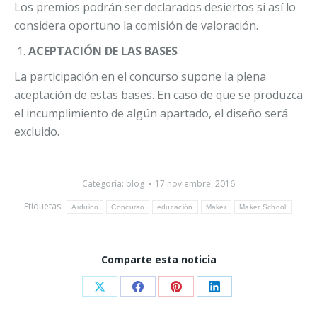
Los premios podrán ser declarados desiertos si así lo
considera oportuno la comisión de valoración.
ACEPTACIÓN DE LAS BASES
La participación en el concurso supone la plena
aceptación de estas bases. En caso de que se produzca
el incumplimiento de algún apartado, el diseño será
excluido.
Categoría:
blog
17 noviembre, 2016
Etiquetas:
Arduino
Concurso
educación
Maker
Maker School
Comparte esta noticia
Share
Share
Share
Share