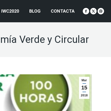
IWC2020
BLOG
CONTACTA
Facebook
X
Dribb
page
page
page
opens
opens
open
in
in
in
ía Verde y Circular
new
new
new
window
window
wind
Mar
15
2018