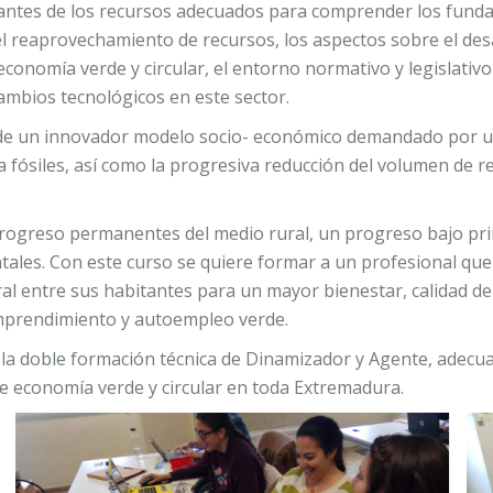
cipantes de los recursos adecuados para comprender los fu
n o el reaprovechamiento de recursos, los aspectos sobre el 
economía verde y circular, el entorno normativo y legislativ
cambios tecnológicos en este sector.
 de un innovador modelo socio- económico demandado por un
ía fósiles, así como la progresiva reducción del volumen de 
ogreso permanentes del medio rural, un progreso bajo princi
ntales. Con este curso se quiere formar a un profesional que
al entre sus habitantes para un mayor bienestar, calidad de 
mprendimiento y autoempleo verde.
 la doble formación técnica de Dinamizador y Agente, adecua
de economía verde y circular en toda Extremadura.