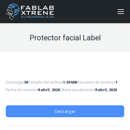
Protector facial Label
Descargar
30
Tamaño del archivo
1.59 MB
Recuento de archivos
1
Fecha de creación
9 abril, 2020
Última actualización
9 abril, 2020
Descargar