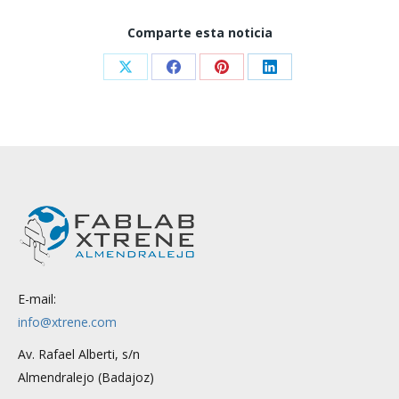
Comparte esta noticia
Share
Share
Share
Share
on
on
on
on
X
Facebook
Pinterest
LinkedIn
E-mail:
info@xtrene.com
Av. Rafael Alberti, s/n
Almendralejo (Badajoz)