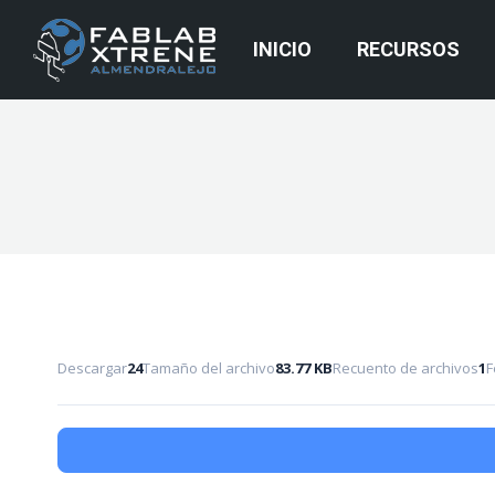
INICIO
RECURSOS
Descargar
24
Tamaño del archivo
83.77 KB
Recuento de archivos
1
F