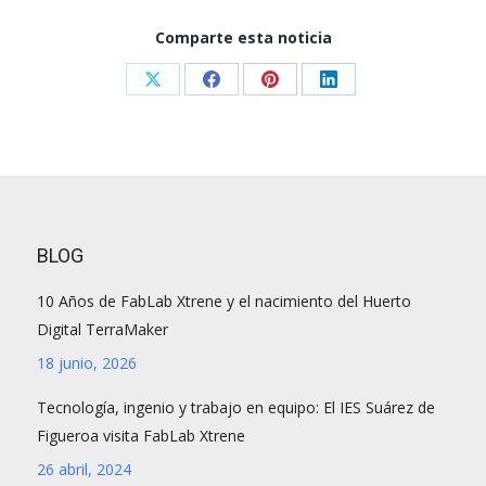
Comparte esta noticia
Share
Share
Share
Share
on
on
on
on
X
Facebook
Pinterest
LinkedIn
BLOG
10 Años de FabLab Xtrene y el nacimiento del Huerto
Digital TerraMaker
18 junio, 2026
Tecnología, ingenio y trabajo en equipo: El IES Suárez de
Figueroa visita FabLab Xtrene
26 abril, 2024