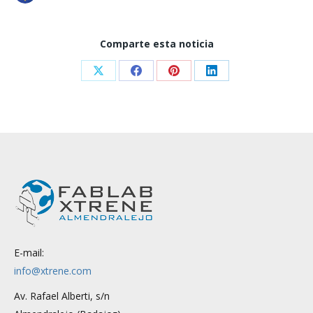
Comparte esta noticia
Share
Share
Share
Share
on
on
on
on
X
Facebook
Pinterest
LinkedIn
E-mail:
info@xtrene.com
Av. Rafael Alberti, s/n