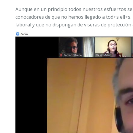
Aunque en un principio todos nuestros esfuerzos se 
conocedores de que no hemos llegado a tod+s ell+s,
laboral y que no dispongan de viseras de protección 