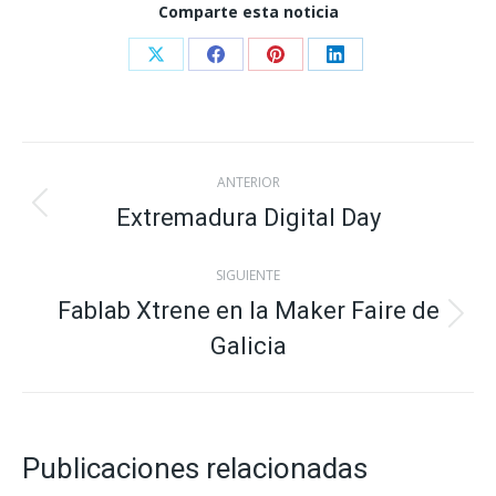
Comparte esta noticia
Share
Share
Share
Share
on
on
on
on
X
Facebook
Pinterest
LinkedIn
Navegación
ANTERIOR
entre
Extremadura Digital Day
Publicación
anterior:
publicaciones
SIGUIENTE
Fablab Xtrene en la Maker Faire de
Publicación
Galicia
siguiente:
Publicaciones relacionadas