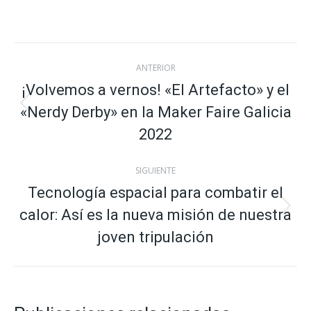
on
on
on
on
X
Facebook
Pinterest
LinkedIn
Navegación
ANTERIOR
entre
¡Volvemos a vernos! «El Artefacto» y el
«Nerdy Derby» en la Maker Faire Galicia
Publicación
publicaciones
anterior:
2022
SIGUIENTE
Tecnología espacial para combatir el
calor: Así es la nueva misión de nuestra
Publicación
siguiente:
joven tripulación