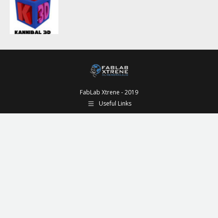
FabLab Xtrene - 2019
Useful Links