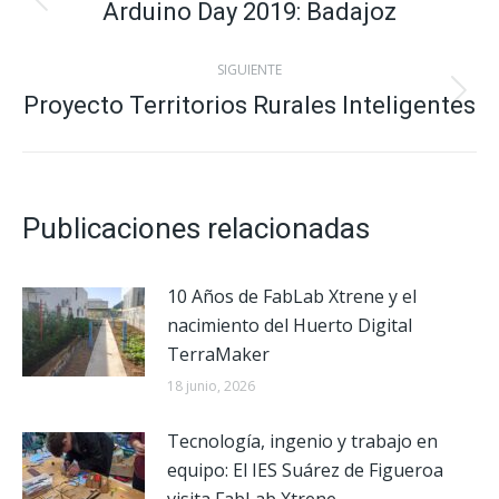
entre
Arduino Day 2019: Badajoz
Publicación
anterior:
publicaciones
SIGUIENTE
Proyecto Territorios Rurales Inteligentes
Publicación
siguiente:
Publicaciones relacionadas
10 Años de FabLab Xtrene y el
nacimiento del Huerto Digital
TerraMaker
18 junio, 2026
Tecnología, ingenio y trabajo en
equipo: El IES Suárez de Figueroa
visita FabLab Xtrene