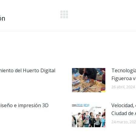
ón
Publicación
siguiente:
iento del Huerto Digital
Tecnología
Figueroa v
26 abril, 2024
 diseño e impresión 3D
Velocidad, 
Ciudad de 
24 marzo, 20