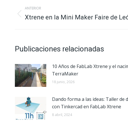
Navegación
ANTERIOR
entre
Publicación
Xtrene en la Mini Maker Faire de Le
anterior:
publicaciones
Publicaciones relacionadas
10 Años de FabLab Xtrene y el nacim
TerraMaker
18 junio, 2026
Dando forma a las ideas: Taller de
con Tinkercad en FabLab Xtrene
8 abril, 2024