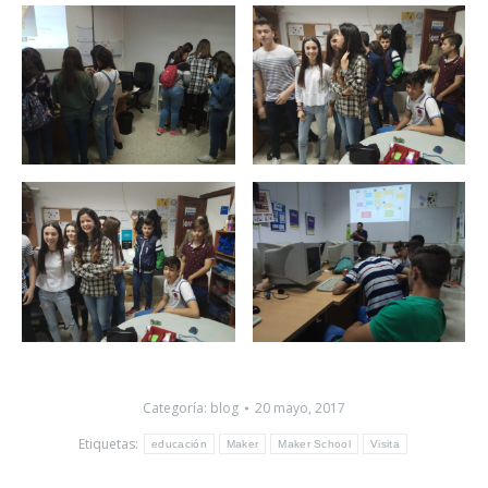
Categoría:
blog
20 mayo, 2017
Etiquetas:
educación
Maker
Maker School
Visita