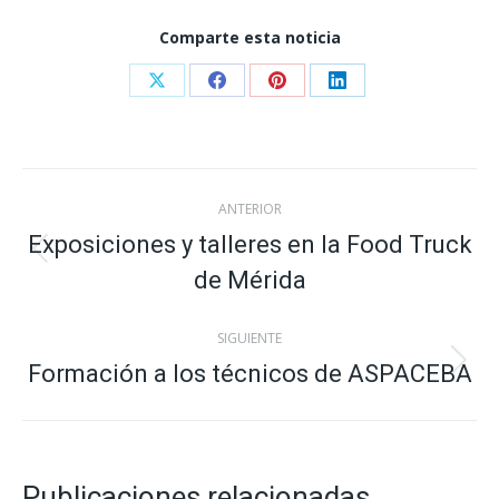
Comparte esta noticia
Share
Share
Share
Share
on
on
on
on
X
Facebook
Pinterest
LinkedIn
Navegación
ANTERIOR
entre
Exposiciones y talleres en la Food Truck
Publicación
de Mérida
anterior:
publicaciones
SIGUIENTE
Formación a los técnicos de ASPACEBA
Publicación
siguiente:
Publicaciones relacionadas