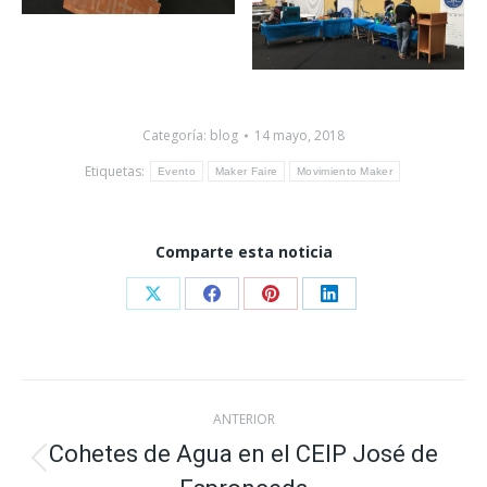
Categoría:
blog
14 mayo, 2018
Etiquetas:
Evento
Maker Faire
Movimiento Maker
Comparte esta noticia
Share
Share
Share
Share
on
on
on
on
X
Facebook
Pinterest
LinkedIn
Navegación
ANTERIOR
entre
Cohetes de Agua en el CEIP José de
Publicación