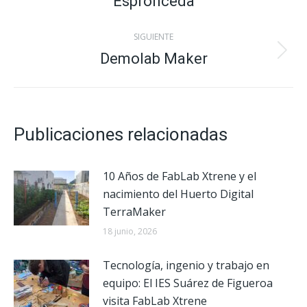
Espronceda
anterior:
publicaciones
SIGUIENTE
Demolab Maker
Publicación
siguiente:
Publicaciones relacionadas
10 Años de FabLab Xtrene y el
nacimiento del Huerto Digital
TerraMaker
18 junio, 2026
Tecnología, ingenio y trabajo en
equipo: El IES Suárez de Figueroa
visita FabLab Xtrene